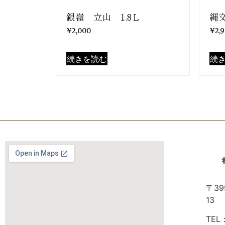
銀嶺 立山 1.8Ｌ
縄文
¥
2,000
¥
2,
続きを読む
続
〒39
13
TEL